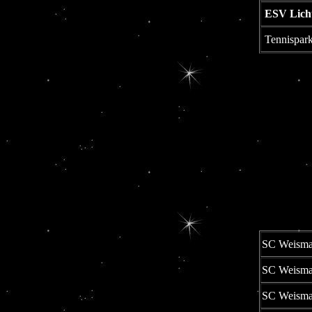
ESV Licht
Tennispark
SC Weismai
SC Weismai
SC Weismai