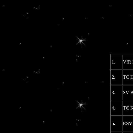
1.
VfR 
2.
TC H
3.
SV B
4.
TC K
5.
ESV 