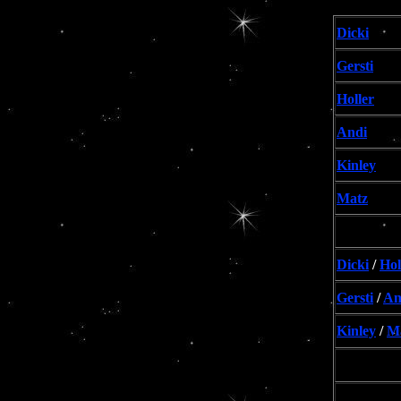
Dicki
Gersti
Holler
Andi
Kinley
Matz
Dicki
/
Hol
Gersti
/
An
Kinley
/
M