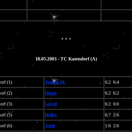
+ + +
18.05.2003 - TC Kasendorf (A)
rf (1)
Jochen M.
6:2 6:4
rf (2)
Dixen
6:2 6:2
rf (3)
Gersti
6:2 6:0
rf (5)
Holler
6:7 2:6
rf (6)
Andi
1:6 2:6