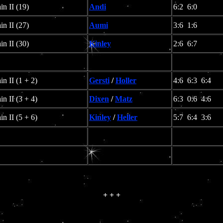
n II (19)
Andi
6:2 6:0
n II (27)
Aumi
3:6 1:6
n II (30)
Kinley
2:6 6:7
n II (1 + 2)
Gersti
/
Holler
4:6 6:3 6:4
n II (3 + 4)
Dixen
/
Matz
6:3 0:6 4:6
n II (5 + 6)
Kinley
/
Heller
5:7 6:4 3:6
+ + +