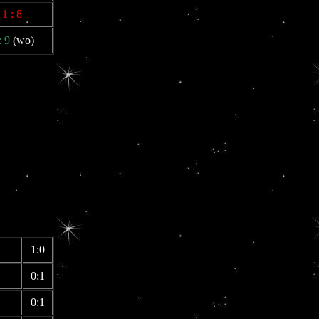
1 : 8
: 9
(wo)
1:0
0:1
0:1