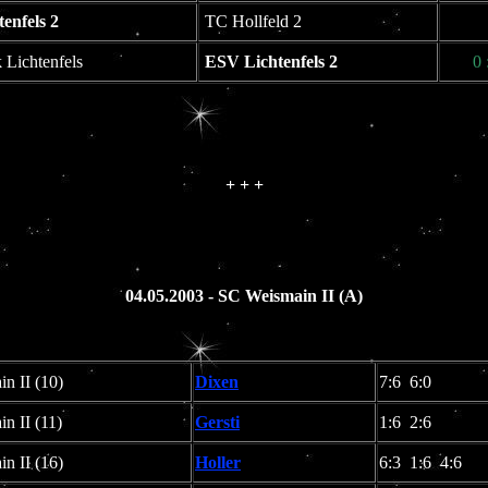
enfels 2
TC Hollfeld 2
 Lichtenfels
ESV Lichtenfels 2
0 
+ + +
04.05.2003 - SC Weismain II (A)
n II (10)
Dixen
7:6 6:0
n II (11)
Gersti
1:6 2:6
n II (16)
Holler
6:3 1:6 4:6