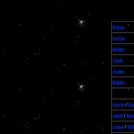
Dixen
Gersti
Holler
Andi
Aumi
Kinley
Gersti
/
Ho
Andi
/
Kin
Aumi
/
Hel