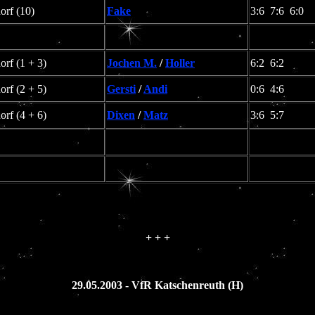
rf (10)
Fake
3:6 7:6 6:0
rf (1 + 3)
Jochen M.
/
Holler
6:2 6:2
rf (2 + 5)
Gersti
/
Andi
0:6 4:6
rf (4 + 6)
Dixen
/
Matz
3:6 5:7
+ + +
29.05.2003 - VfR Katschenreuth (H)