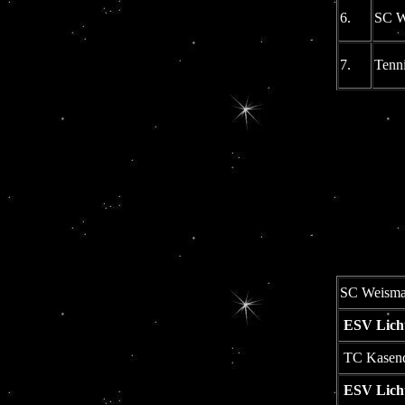
6.
SC W
7.
Tenni
SC Weisma
ESV Licht
TC Kasend
ESV Licht