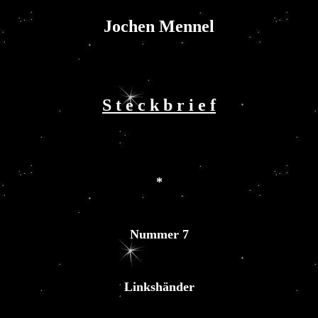
Jochen Mennel
S t e c k b r i e f
*
Nummer 7
Linkshänder