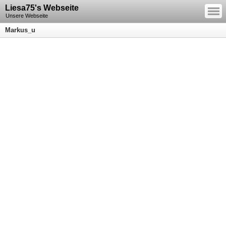
—
Liesa75's Webseite
—
—
Unsere Webseite
Markus_u
Markus Unrein
S t e c k b r i e f
*
Nummer 10