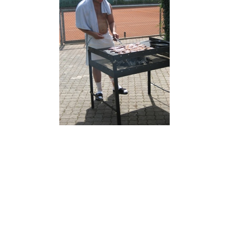
S t e c k b r i e f