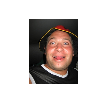
Bernd "Woddy" Wuthe