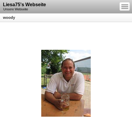
—
Liesa75's Webseite
—
—
Unsere Webseite
woody